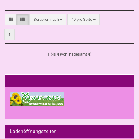
Sortieren nach
pro Seite
Sortieren nach
40 pro Seite
1
1
bis
4
(von insgesamt
4
)
Ladenöffnungszeiten