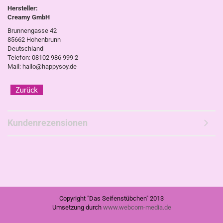
Hersteller:
Creamy GmbH
Brunnengasse 42
85662 Hohenbrunn
Deutschland
Telefon: 08102 986 999 2
Mail: hallo@happysoy.de
Kundenrezensionen
Copyright "Das Seifenstübchen" 2013
Umsetzung durch
www.webcom-media.de